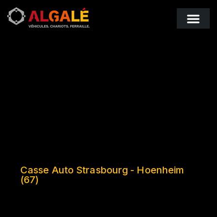
Économie circulair
Actualités & bons plans
Casse Auto Strasbourg - Hoenheim
(67)