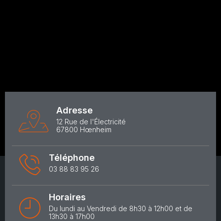
Adresse
12 Rue de l'Électricité
67800 Hœnheim
Téléphone
03 88 83 95 26
Horaires
Du lundi au Vendredi de 8h30 à 12h00 et de
13h30 à 17h00