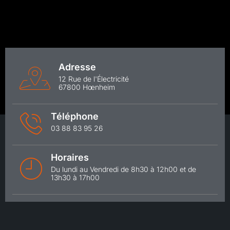
Adresse
12 Rue de l'Électricité
67800 Hœnheim
Téléphone
03 88 83 95 26
Horaires
Du lundi au Vendredi de 8h30 à 12h00 et de
13h30 à 17h00