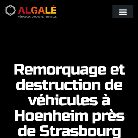
Économie circulaire
Actualités & bons plans
Remorquage et
destruction de
véhicules à
Hoenheim près
de Strasbourg